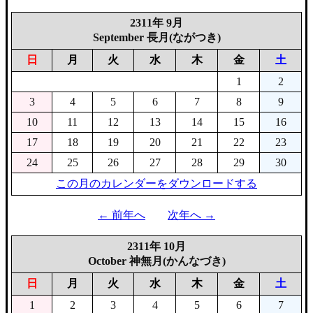
2311年 9月
September 長月(ながつき)
日
月
火
水
木
金
土
1
2
3
4
5
6
7
8
9
10
11
12
13
14
15
16
17
18
19
20
21
22
23
24
25
26
27
28
29
30
この月のカレンダーをダウンロードする
← 前年へ
次年へ →
2311年 10月
October 神無月(かんなづき)
日
月
火
水
木
金
土
1
2
3
4
5
6
7