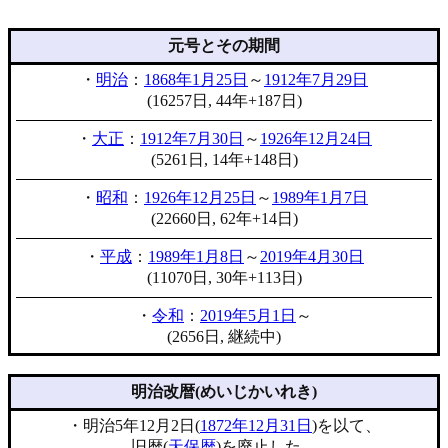
元号とその期間
・
明治
：
1868年1月25日
～
1912年7月29日
(16257日, 44年+187日)
・
大正
：
1912年7月30日
～
1926年12月24日
(5261日, 14年+148日)
・
昭和
：
1926年12月25日
～
1989年1月7日
(22660日, 62年+14日)
・
平成
：
1989年1月8日
～
2019年4月30日
(11070日, 30年+113日)
・
令和
：
2019年5月1日
～
(2656日, 継続中)
明治改暦(めいじかいれき)
・明治5年12月2日(
1872年12月31日
)を以て、
旧暦(
天保暦
)を廃止した。