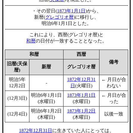
・その翌日(
1873年1月1日
)から、
新暦(
グレゴリオ暦
)に移行し、
明治6年1月1日とした。
これにより、西暦(グレゴリオ暦)と
和暦
の日付が一致することとなった。
和暦
西暦
備考
旧暦(天保
新暦
グレゴリオ暦
暦)
明治5年
1872年12月31
← 月日が合
-
12月2日
日
(火曜日)
わない
明治6年1月1日
1873年1月1日
← 月日が合
(12月3日)
(水曜日)
(水曜日)
った
明治6年1月2日
1873年1月2日
(12月4日)
以後一致
(木曜日)
(木曜日)
1872年12月31日
に生きていた人にとっては、