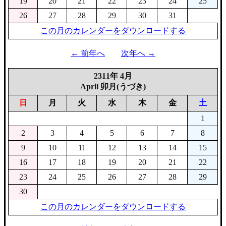
19
20
21
22
23
24
25
26
27
28
29
30
31
この月のカレンダーをダウンロードする
← 前年へ
次年へ →
2311年 4月
April 卯月(うづき)
日
月
火
水
木
金
土
1
2
3
4
5
6
7
8
9
10
11
12
13
14
15
16
17
18
19
20
21
22
23
24
25
26
27
28
29
30
この月のカレンダーをダウンロードする