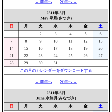
← 前年へ
次年へ →
2311年 5月
May 皐月(さつき)
日
月
火
水
木
金
土
1
2
3
4
5
6
7
8
9
10
11
12
13
14
15
16
17
18
19
20
21
22
23
24
25
26
27
28
29
30
31
この月のカレンダーをダウンロードする
← 前年へ
次年へ →
2311年 6月
June 水無月(みなづき)
日
月
火
水
木
金
土