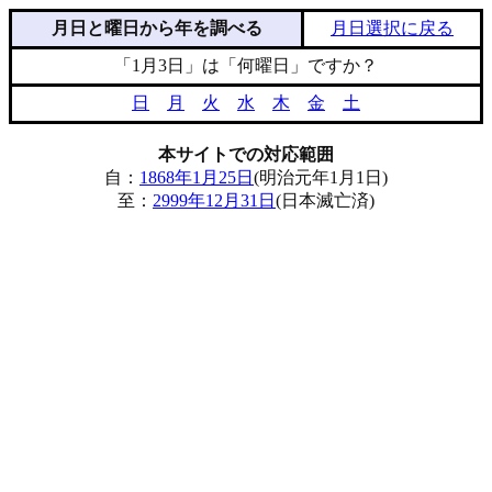
月日と曜日から年を調べる
月日選択に戻る
「1月3日」は「何曜日」ですか？
日
月
火
水
木
金
土
本サイトでの対応範囲
自：
1868年1月25日
(明治元年1月1日)
至：
2999年12月31日
(日本滅亡済)