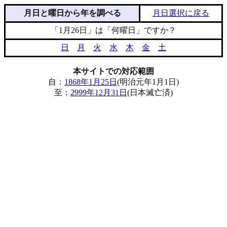
月日と曜日から年を調べる
月日選択に戻る
「1月26日」は「何曜日」ですか？
日
月
火
水
木
金
土
本サイトでの対応範囲
自：
1868年1月25日
(明治元年1月1日)
至：
2999年12月31日
(日本滅亡済)