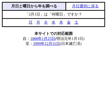
月日と曜日から年を調べる
月日選択に戻る
「2月1日」は「何曜日」ですか？
日
月
火
水
木
金
土
本サイトでの対応範囲
自：
1868年1月25日
(明治元年1月1日)
至：
2999年12月31日
(日本滅亡済)