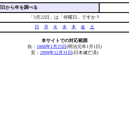
曜日から年を調べる
「3月22日」は「何曜日」ですか？
日
月
火
水
木
金
土
本サイトでの対応範囲
自：
1868年1月25日
(明治元年1月1日)
至：
2999年12月31日
(日本滅亡済)