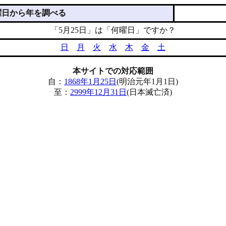
曜日から年を調べる
「5月25日」は「何曜日」ですか？
日
月
火
水
木
金
土
本サイトでの対応範囲
自：
1868年1月25日
(明治元年1月1日)
至：
2999年12月31日
(日本滅亡済)