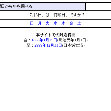
曜日から年を調べる
「7月3日」は「何曜日」ですか？
日
月
火
水
木
金
土
本サイトでの対応範囲
自：
1868年1月25日
(明治元年1月1日)
至：
2999年12月31日
(日本滅亡済)