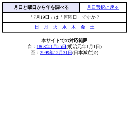
月日と曜日から年を調べる
月日選択に戻る
「7月19日」は「何曜日」ですか？
日
月
火
水
木
金
土
本サイトでの対応範囲
自：
1868年1月25日
(明治元年1月1日)
至：
2999年12月31日
(日本滅亡済)