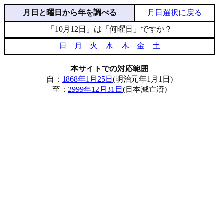
月日と曜日から年を調べる
月日選択に戻る
「10月12日」は「何曜日」ですか？
日
月
火
水
木
金
土
本サイトでの対応範囲
自：
1868年1月25日
(明治元年1月1日)
至：
2999年12月31日
(日本滅亡済)