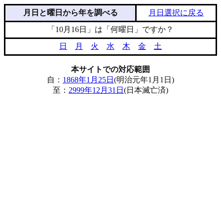
月日と曜日から年を調べる
月日選択に戻る
「10月16日」は「何曜日」ですか？
日
月
火
水
木
金
土
本サイトでの対応範囲
自：
1868年1月25日
(明治元年1月1日)
至：
2999年12月31日
(日本滅亡済)