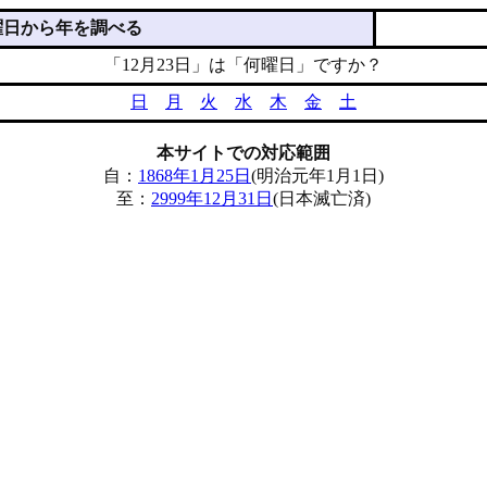
曜日から年を調べる
「12月23日」は「何曜日」ですか？
日
月
火
水
木
金
土
本サイトでの対応範囲
自：
1868年1月25日
(明治元年1月1日)
至：
2999年12月31日
(日本滅亡済)