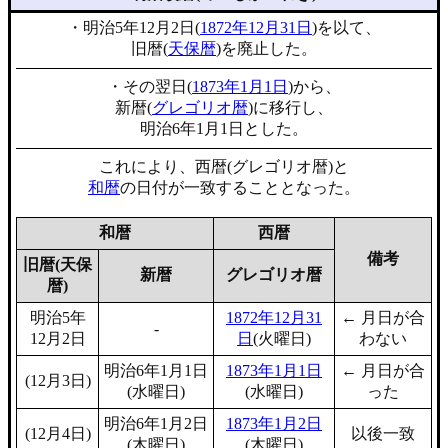
・明治5年12月2日(
1872年12月31日
)を以て、
旧暦(
天保暦
)を廃止した。
・その翌日(
1873年1月1日
)から、
新暦(
グレゴリオ暦
)に移行し、
明治6年1月1日とした。
これにより、西暦(グレゴリオ暦)と
和暦
の日付が一致することとなった。
和暦
西暦
備考
旧暦(天保
新暦
グレゴリオ暦
暦)
明治5年
1872年12月31
← 月日が合
-
12月2日
日
(火曜日)
わない
明治6年1月1日
1873年1月1日
← 月日が合
(12月3日)
(水曜日)
(水曜日)
った
明治6年1月2日
1873年1月2日
(12月4日)
以後一致
(木曜日)
(木曜日)