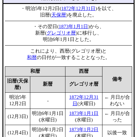
・明治5年12月2日(
1872年12月31日
)を以て、
旧暦(
天保暦
)を廃止した。
・その翌日(
1873年1月1日
)から、
新暦(
グレゴリオ暦
)に移行し、
明治6年1月1日とした。
これにより、西暦(グレゴリオ暦)と
和暦
の日付が一致することとなった。
和暦
西暦
備考
旧暦(天保
新暦
グレゴリオ暦
暦)
明治5年
1872年12月31
← 月日が合
-
12月2日
日
(火曜日)
わない
明治6年1月1日
1873年1月1日
← 月日が合
(12月3日)
(水曜日)
(水曜日)
った
明治6年1月2日
1873年1月2日
(12月4日)
以後一致
(木曜日)
(木曜日)