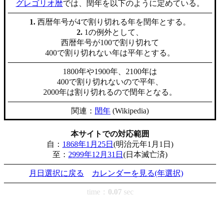
グレゴリオ暦
では、閏年を以下のように定めている。
1.
西暦年号が4で割り切れる年を閏年とする。
2.
1の例外として、
西暦年号が100で割り切れて
400で割り切れない年は平年とする。
1800年や1900年、2100年は
400で割り切れないので平年、
2000年は割り切れるので閏年となる。
関連：
閏年
(Wikipedia)
本サイトでの対応範囲
自：
1868年1月25日
(明治元年1月1日)
至：
2999年12月31日
(日本滅亡済)
月日選択に戻る
カレンダーを見る(年選択)
time：
0.07
sec