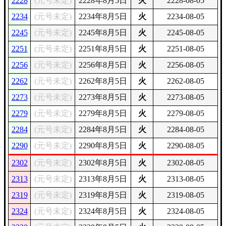
2228
(元号未定)
2228年8月5日
火
2228-08-05
2234
(元号未定)
2234年8月5日
火
2234-08-05
2245
(元号未定)
2245年8月5日
火
2245-08-05
2251
(元号未定)
2251年8月5日
火
2251-08-05
2256
(元号未定)
2256年8月5日
火
2256-08-05
2262
(元号未定)
2262年8月5日
火
2262-08-05
2273
(元号未定)
2273年8月5日
火
2273-08-05
2279
(元号未定)
2279年8月5日
火
2279-08-05
2284
(元号未定)
2284年8月5日
火
2284-08-05
2290
(元号未定)
2290年8月5日
火
2290-08-05
2302
(元号未定)
2302年8月5日
火
2302-08-05
2313
(元号未定)
2313年8月5日
火
2313-08-05
2319
(元号未定)
2319年8月5日
火
2319-08-05
2324
(元号未定)
2324年8月5日
火
2324-08-05