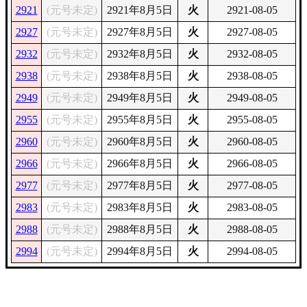
2921
(元号未定)
2921年8月5日
火
2921-08-05
2927
(元号未定)
2927年8月5日
火
2927-08-05
2932
(元号未定)
2932年8月5日
火
2932-08-05
2938
(元号未定)
2938年8月5日
火
2938-08-05
2949
(元号未定)
2949年8月5日
火
2949-08-05
2955
(元号未定)
2955年8月5日
火
2955-08-05
2960
(元号未定)
2960年8月5日
火
2960-08-05
2966
(元号未定)
2966年8月5日
火
2966-08-05
2977
(元号未定)
2977年8月5日
火
2977-08-05
2983
(元号未定)
2983年8月5日
火
2983-08-05
2988
(元号未定)
2988年8月5日
火
2988-08-05
2994
(元号未定)
2994年8月5日
火
2994-08-05