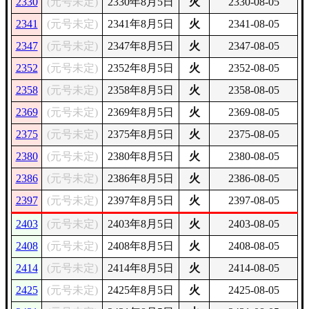
2330
(元号未定)
2330年8月5日
火
2330-08-05
2341
(元号未定)
2341年8月5日
火
2341-08-05
2347
(元号未定)
2347年8月5日
火
2347-08-05
2352
(元号未定)
2352年8月5日
火
2352-08-05
2358
(元号未定)
2358年8月5日
火
2358-08-05
2369
(元号未定)
2369年8月5日
火
2369-08-05
2375
(元号未定)
2375年8月5日
火
2375-08-05
2380
(元号未定)
2380年8月5日
火
2380-08-05
2386
(元号未定)
2386年8月5日
火
2386-08-05
2397
(元号未定)
2397年8月5日
火
2397-08-05
2403
(元号未定)
2403年8月5日
火
2403-08-05
2408
(元号未定)
2408年8月5日
火
2408-08-05
2414
(元号未定)
2414年8月5日
火
2414-08-05
2425
(元号未定)
2425年8月5日
火
2425-08-05