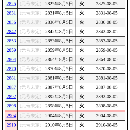
2825
(元号未定)
2825年8月5日
火
2825-08-05
2831
(元号未定)
2831年8月5日
火
2831-08-05
2836
(元号未定)
2836年8月5日
火
2836-08-05
2842
(元号未定)
2842年8月5日
火
2842-08-05
2853
(元号未定)
2853年8月5日
火
2853-08-05
2859
(元号未定)
2859年8月5日
火
2859-08-05
2864
(元号未定)
2864年8月5日
火
2864-08-05
2870
(元号未定)
2870年8月5日
火
2870-08-05
2881
(元号未定)
2881年8月5日
火
2881-08-05
2887
(元号未定)
2887年8月5日
火
2887-08-05
2892
(元号未定)
2892年8月5日
火
2892-08-05
2898
(元号未定)
2898年8月5日
火
2898-08-05
2904
(元号未定)
2904年8月5日
火
2904-08-05
2910
(元号未定)
2910年8月5日
火
2910-08-05