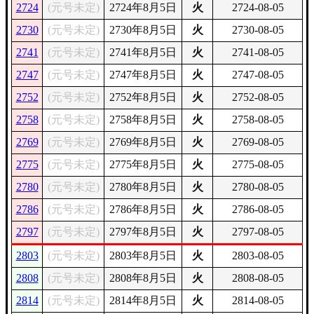
2724
(元号未定)
2724年8月5日
火
2724-08-05
2730
(元号未定)
2730年8月5日
火
2730-08-05
2741
(元号未定)
2741年8月5日
火
2741-08-05
2747
(元号未定)
2747年8月5日
火
2747-08-05
2752
(元号未定)
2752年8月5日
火
2752-08-05
2758
(元号未定)
2758年8月5日
火
2758-08-05
2769
(元号未定)
2769年8月5日
火
2769-08-05
2775
(元号未定)
2775年8月5日
火
2775-08-05
2780
(元号未定)
2780年8月5日
火
2780-08-05
2786
(元号未定)
2786年8月5日
火
2786-08-05
2797
(元号未定)
2797年8月5日
火
2797-08-05
2803
(元号未定)
2803年8月5日
火
2803-08-05
2808
(元号未定)
2808年8月5日
火
2808-08-05
2814
(元号未定)
2814年8月5日
火
2814-08-05