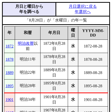
月日と曜日から
月日選択に戻る
年を調べる
年選択へ
「8月28日」が「水曜日」の年一覧
曜
YYYY-MM-
年
和暦
年月日
DD
日
明治改暦
以
1872年8月28
水
1872
1872-08-28
前
日
1878年8月28
明治11年
水
1878
1878-08-28
日
1889年8月28
明治22年
水
1889
1889-08-28
日
1895年8月28
明治28年
水
1895
1895-08-28
日
1901年8月28
明治34年
水
1901
1901-08-28
日
1907年8月28