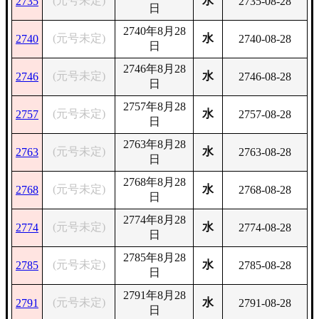
(元号未定)
水
2735
2735-08-28
日
2740年8月28
(元号未定)
水
2740
2740-08-28
日
2746年8月28
(元号未定)
水
2746
2746-08-28
日
2757年8月28
(元号未定)
水
2757
2757-08-28
日
2763年8月28
(元号未定)
水
2763
2763-08-28
日
2768年8月28
(元号未定)
水
2768
2768-08-28
日
2774年8月28
(元号未定)
水
2774
2774-08-28
日
2785年8月28
(元号未定)
水
2785
2785-08-28
日
2791年8月28
(元号未定)
水
2791
2791-08-28
日