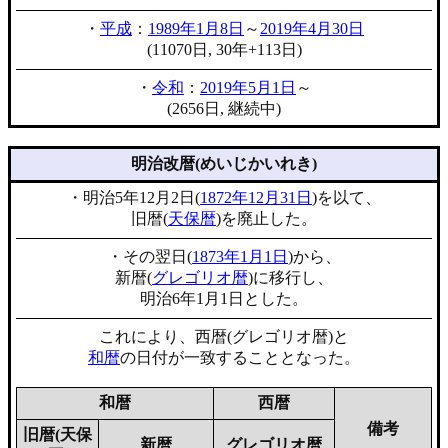
・
平成
：
1989年1月8日
～
2019年4月30日
(11070日, 30年+113日)
・
令和
：
2019年5月1日
～
(2656日, 継続中)
明治改暦(めいじかいれき)
・明治5年12月2日(
1872年12月31日
)を以て、
旧暦(
天保暦
)を廃止した。
・その翌日(
1873年1月1日
)から、
新暦(
グレゴリオ暦
)に移行し、
明治6年1月1日とした。
これにより、西暦(グレゴリオ暦)と
和暦
の日付が一致することとなった。
和暦
西暦
備考
旧暦(天保
新暦
グレゴリオ暦