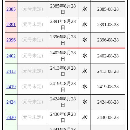
2385年8月28
(元号未定)
水
2385
2385-08-28
日
2391年8月28
(元号未定)
水
2391
2391-08-28
日
2396年8月28
(元号未定)
水
2396
2396-08-28
日
2402年8月28
(元号未定)
水
2402
2402-08-28
日
2413年8月28
(元号未定)
水
2413
2413-08-28
日
2419年8月28
(元号未定)
水
2419
2419-08-28
日
2424年8月28
(元号未定)
水
2424
2424-08-28
日
2430年8月28
(元号未定)
水
2430
2430-08-28
日
2441年8月28