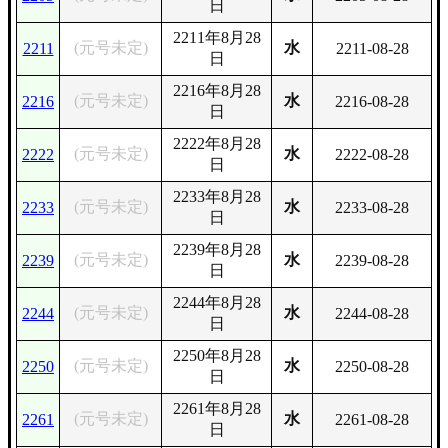
日
2211年8月28
(元号未定)
水
2211
2211-08-28
日
2216年8月28
(元号未定)
水
2216
2216-08-28
日
2222年8月28
(元号未定)
水
2222
2222-08-28
日
2233年8月28
(元号未定)
水
2233
2233-08-28
日
2239年8月28
(元号未定)
水
2239
2239-08-28
日
2244年8月28
(元号未定)
水
2244
2244-08-28
日
2250年8月28
(元号未定)
水
2250
2250-08-28
日
2261年8月28
(元号未定)
水
2261
2261-08-28
日