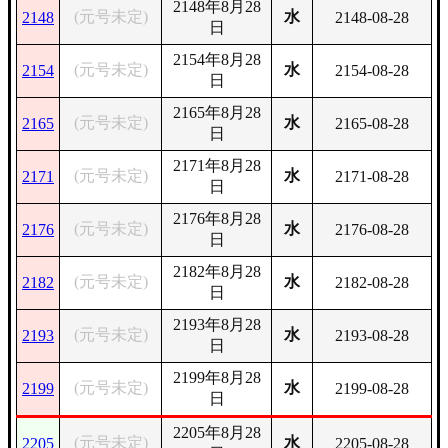
2148年8月28
(元号未定)
水
2148
2148-08-28
日
2154年8月28
(元号未定)
水
2154
2154-08-28
日
2165年8月28
(元号未定)
水
2165
2165-08-28
日
2171年8月28
(元号未定)
水
2171
2171-08-28
日
2176年8月28
(元号未定)
水
2176
2176-08-28
日
2182年8月28
(元号未定)
水
2182
2182-08-28
日
2193年8月28
(元号未定)
水
2193
2193-08-28
日
2199年8月28
(元号未定)
水
2199
2199-08-28
日
2205年8月28
(元号未定)
水
2205
2205-08-28