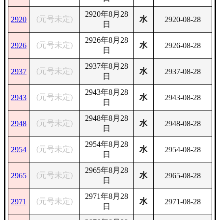
2920年8月28
(元号未定)
水
2920
2920-08-28
日
2926年8月28
(元号未定)
水
2926
2926-08-28
日
2937年8月28
(元号未定)
水
2937
2937-08-28
日
2943年8月28
(元号未定)
水
2943
2943-08-28
日
2948年8月28
(元号未定)
水
2948
2948-08-28
日
2954年8月28
(元号未定)
水
2954
2954-08-28
日
2965年8月28
(元号未定)
水
2965
2965-08-28
日
2971年8月28
(元号未定)
水
2971
2971-08-28
日