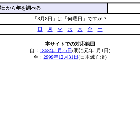
曜日から年を調べる
「8月8日」は「何曜日」ですか？
日
月
火
水
木
金
土
本サイトでの対応範囲
自：
1868年1月25日
(明治元年1月1日)
至：
2999年12月31日
(日本滅亡済)