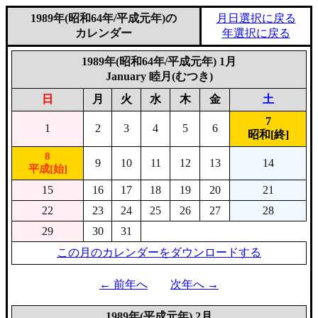
1989年(昭和64年/平成元年)の
月日選択に戻る
カレンダー
年選択に戻る
1989年(昭和64年/平成元年) 1月
January 睦月(むつき)
日
月
火
水
木
金
土
7
1
2
3
4
5
6
昭和[終]
8
9
10
11
12
13
14
平成[始]
15
16
17
18
19
20
21
22
23
24
25
26
27
28
29
30
31
この月のカレンダーをダウンロードする
← 前年へ
次年へ →
1989年(平成元年) 2月