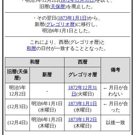
・明治5年12月2日(
1872年12月31日
)を以て、
旧暦(
天保暦
)を廃止した。
・その翌日(
1873年1月1日
)から、
新暦(
グレゴリオ暦
)に移行し、
明治6年1月1日とした。
これにより、西暦(グレゴリオ暦)と
和暦
の日付が一致することとなった。
和暦
西暦
備考
旧暦(天保
新暦
グレゴリオ暦
暦)
明治5年
1872年12月31
← 月日が合
-
12月2日
日
(火曜日)
わない
明治6年1月1日
1873年1月1日
← 月日が合
(12月3日)
(水曜日)
(水曜日)
った
明治6年1月2日
1873年1月2日
(12月4日)
以後一致
(木曜日)
(木曜日)