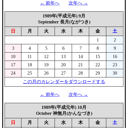
← 前年へ
次年へ →
1989年(平成元年) 9月
September 長月(ながつき)
日
月
火
水
木
金
土
1
2
3
4
5
6
7
8
9
10
11
12
13
14
15
16
17
18
19
20
21
22
23
24
25
26
27
28
29
30
この月のカレンダーをダウンロードする
← 前年へ
次年へ →
1989年(平成元年) 10月
October 神無月(かんなづき)
日
月
火
水
木
金
土