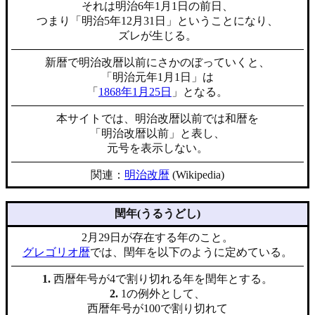
それは明治6年1月1日の前日、
つまり「明治5年12月31日」ということになり、
ズレが生じる。
新暦で明治改暦以前にさかのぼっていくと、
「明治元年1月1日」は
「
1868年1月25日
」となる。
本サイトでは、明治改暦以前では和暦を
「明治改暦以前」と表し、
元号を表示しない。
関連：
明治改暦
(Wikipedia)
閏年(うるうどし)
2月29日が存在する年のこと。
グレゴリオ暦
では、閏年を以下のように定めている。
1.
西暦年号が4で割り切れる年を閏年とする。
2.
1の例外として、
西暦年号が100で割り切れて