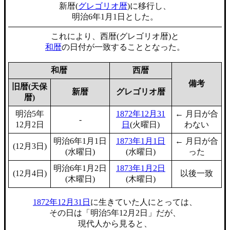
新暦(
グレゴリオ暦
)に移行し、
明治6年1月1日とした。
これにより、西暦(グレゴリオ暦)と
和暦
の日付が一致することとなった。
和暦
西暦
備考
旧暦(天保
新暦
グレゴリオ暦
暦)
明治5年
1872年12月31
← 月日が合
-
12月2日
日
(火曜日)
わない
明治6年1月1日
1873年1月1日
← 月日が合
(12月3日)
(水曜日)
(水曜日)
った
明治6年1月2日
1873年1月2日
(12月4日)
以後一致
(木曜日)
(木曜日)
1872年12月31日
に生きていた人にとっては、
その日は「明治5年12月2日」だが、
現代人から見ると、