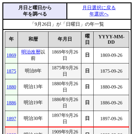
月日と曜日から
月日選択に戻る
年を調べる
年選択へ
「9月26日」が「日曜日」の年一覧
曜
YYYY-MM-
年
和暦
年月日
DD
日
明治改暦
以
1869年9月26
日
1869
1869-09-26
前
日
1875年9月26
明治8年
日
1875
1875-09-26
日
1880年9月26
明治13年
日
1880
1880-09-26
日
1886年9月26
明治19年
日
1886
1886-09-26
日
1897年9月26
明治30年
日
1897
1897-09-26
日
1909年9月26