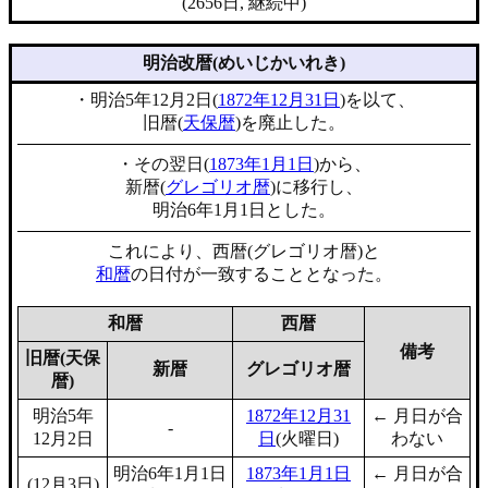
(2656日, 継続中)
明治改暦(めいじかいれき)
・明治5年12月2日(
1872年12月31日
)を以て、
旧暦(
天保暦
)を廃止した。
・その翌日(
1873年1月1日
)から、
新暦(
グレゴリオ暦
)に移行し、
明治6年1月1日とした。
これにより、西暦(グレゴリオ暦)と
和暦
の日付が一致することとなった。
和暦
西暦
備考
旧暦(天保
新暦
グレゴリオ暦
暦)
明治5年
1872年12月31
← 月日が合
-
12月2日
日
(火曜日)
わない
明治6年1月1日
1873年1月1日
← 月日が合
(12月3日)